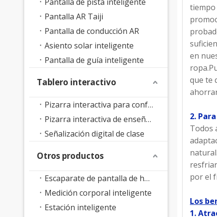
Pantalla de pista inteligente
tiempo 
Pantalla AR Taiji
promoci
Pantalla de conducción AR
probado
suficie
Asiento solar inteligente
en nues
Pantalla de guía inteligente
ropa.Pu
que te 
Tablero interactivo
ahorrar
Pizarra interactiva para conferencias
2. Para
Pizarra interactiva de enseñanza
Todos a
Señalización digital de clase
adaptac
natural
Otros productos
resfria
por el f
Escaparate de pantalla de holograma 3D
Medición corporal inteligente
Los be
Estación inteligente
1. Atra