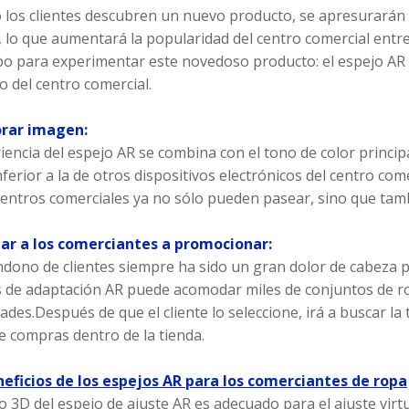
los clientes descubren un nuevo producto, se apresurarán 
 lo que aumentará la popularidad del centro comercial ent
po para experimentar este novedoso producto: el espejo AR 
co del centro comercial.
orar imagen:
iencia del espejo AR se combina con el tono de color princip
nferior a la de otros dispositivos electrónicos del centro co
centros comerciales ya no sólo pueden pasear, sino que tam
dar a los comerciantes a promocionar:
dono de clientes siempre ha sido un gran dolor de cabeza 
 de adaptación AR puede acomodar miles de conjuntos de r
ades.Después de que el cliente lo seleccione, irá a buscar la t
e compras dentro de la tienda.
neficios de los espejos AR para los comerciantes de ropa
to 3D del espejo de ajuste AR es adecuado para el ajuste virt