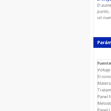
El aume
punto, 
un nuev
Parám
Fuente
Voltaje
El con
Materi
Tratami
Panel f
Metodo
Panel 