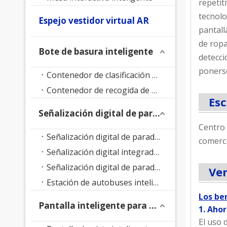
repetit
tecnolo
Espejo vestidor virtual AR
pantall
de ropa
Bote de basura inteligente
detecci
ponerse
Contenedor de clasificación de residuos inteligente
Contenedor de recogida de residuos inteligente
Esc
Señalización digital de parada de autobús
Centro 
Señalización digital de parada de autobús con soporte de suelo
comerci
Señalización digital integrada en parada de autobús
Señalización digital de parada de autobús LED
Ven
Estación de autobuses inteligente
Los be
Pantalla inteligente para parque
1. Aho
El uso 