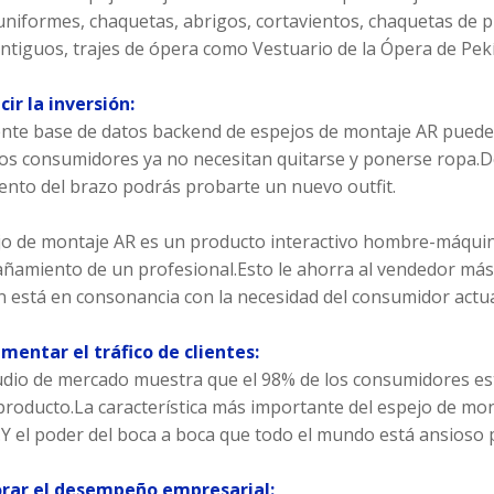
 uniformes, chaquetas, abrigos, cortavientos, chaquetas de p
antiguos, trajes de ópera como Vestuario de la Ópera de Pek
cir la inversión:
nte base de datos backend de espejos de montaje AR puede
Los consumidores ya no necesitan quitarse y ponerse ropa.De
nto del brazo podrás probarte un nuevo outfit.
jo de montaje AR es un producto interactivo hombre-máquina
amiento de un profesional.Esto le ahorra al vendedor más 
 está en consonancia con la necesidad del consumidor actual
ementar el tráfico de clientes:
dio de mercado muestra que el 98% de los consumidores es
roducto.La característica más importante del espejo de mon
Y el poder del boca a boca que todo el mundo está ansioso p
orar el desempeño empresarial: