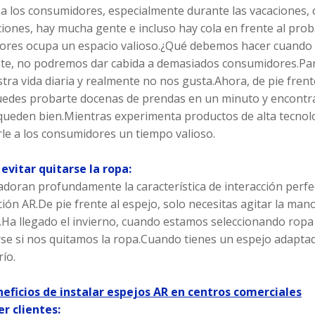
a los consumidores, especialmente durante las vacaciones,
ones, hay mucha gente e incluso hay cola en frente al prob
res ocupa un espacio valioso.¿Qué debemos hacer cuando a
nte, no podremos dar cabida a demasiados consumidores.Pa
tra vida diaria y realmente no nos gusta.Ahora, de pie frente
edes probarte docenas de prendas en un minuto y encontrar 
queden bien.Mientras experimenta productos de alta tecnol
le a los consumidores un tiempo valioso.
 evitar quitarse la ropa:
doran profundamente la característica de interacción perfe
ión AR.De pie frente al espejo, solo necesitas agitar la man
.Ha llegado el invierno, cuando estamos seleccionando ropa 
rse si nos quitamos la ropa.Cuando tienes un espejo adapta
río.
neficios de instalar espejos AR en centros comerciales
er clientes: