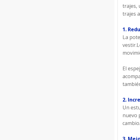
trajes,
trajes 
1. Redu
La pote
vestir.
movimie
El espe
acompañ
también
2. Incr
Un estu
nuevo p
cambio.
3. Mej