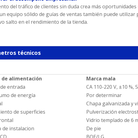
nto del tráfico de clientes sin duda crea más oportunidade
un equipo sólido de guías de ventas también puede utiliza
o salto en el rendimiento de la tienda.
etros técnicos
 de alimentación
Marca mala
 de entrada
CA 110-220 V, ±10 %, 
sumo de energía
Por determinar
al
Chapa galvanizada y vi
ento de superficies
Pulverización electros
rontal
Vidrio templado de 6 
 de instalacion
De pie
LCD
BOE/LG