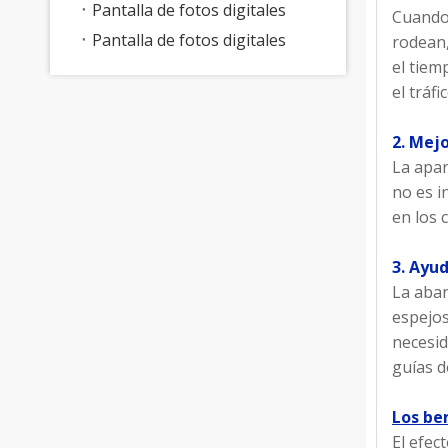
Pantalla de fotos digitales
Cuando 
Pantalla de fotos digitales
rodean,
el tiem
el tráfi
2. Mej
La apar
no es i
en los 
3. Ayu
La aban
espejos
necesid
guías d
Los be
El efec