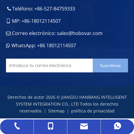
Teléfono: +86-527-84759333

MP: +86-18012114507

Correo electrónico:
sales@hobovar.com

WhatsApp: +86 18012114507

Suscribirse
Derechos de autor
2026
© JIANGSU HANBANG INTELLIGENT
SYSTEM INTEGRATION CO., LTD Todos los derechos
reservados.｜
Sitemap
｜
política de privacidad
sales@hobovar.com
+86-527-84759333
+86-18012114507
+86 18012114507