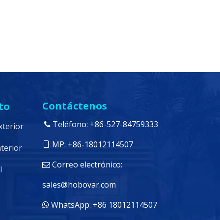
Contáctenos
to
Teléfono: +86-527-84759333

xterior
MP: +86-18012114507

nterior
Correo electrónico:

l
sales@hobovar.com
WhatsApp: +86 18012114507
