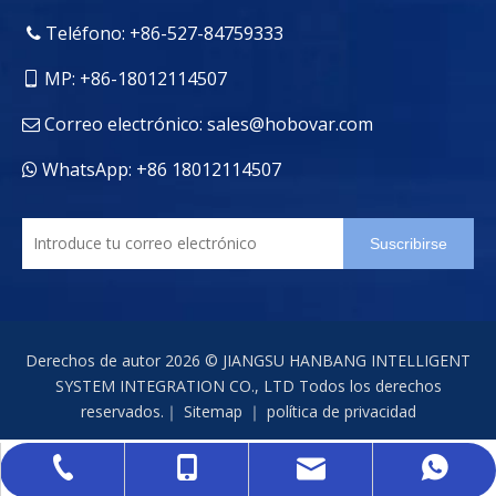
Teléfono: +86-527-84759333

MP: +86-18012114507

Correo electrónico:
sales@hobovar.com

WhatsApp: +86 18012114507

Suscribirse
Derechos de autor
2026
© JIANGSU HANBANG INTELLIGENT
SYSTEM INTEGRATION CO., LTD Todos los derechos
reservados.｜
Sitemap
｜
política de privacidad
sales@hobovar.com
+86-527-84759333
+86-18012114507
+86 18012114507