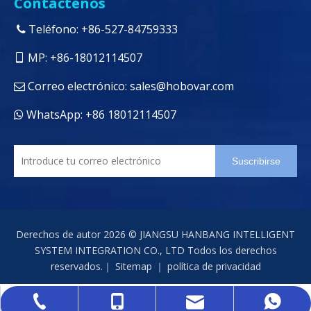
Contáctenos
Teléfono: +86-527-84759333

MP: +86-18012114507

Correo electrónico:
sales@hobovar.com

WhatsApp: +86 18012114507

Suscribirse
Derechos de autor
2026
© JIANGSU HANBANG INTELLIGENT
SYSTEM INTEGRATION CO., LTD Todos los derechos
reservados.｜
Sitemap
｜
política de privacidad
sales@hobovar.com
+86-527-84759333
+86-18012114507
+86 18012114507