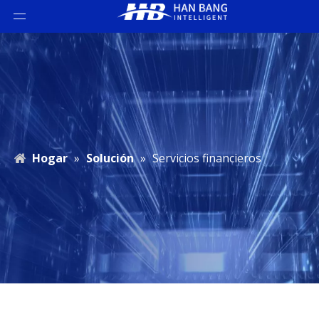
Hogar
»
Solución
»
Servicios financieros