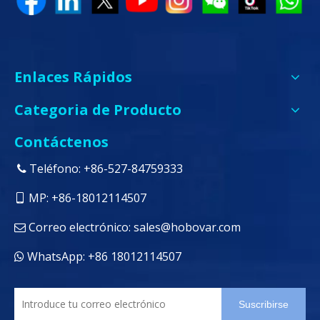
Enlaces Rápidos
Categoria de Producto
Contáctenos
Teléfono: +86-527-84759333

MP: +86-18012114507

Correo electrónico:
sales@hobovar.com

WhatsApp: +86 18012114507

Suscribirse