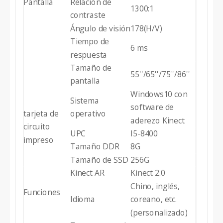
Pantalla
Relación de
1300:1
contraste
Ángulo de visión
178(H/V)
Tiempo de
6 ms
respuesta
Tamaño de
55''/65''/75''/86''
pantalla
Windows10 con
Sistema
software de
tarjeta de
operativo
aderezo Kinect
circuito
UPC
I5-8400
impreso
Tamaño DDR
8G
Tamaño de SSD
256G
Kinect AR
Kinect 2.0
Chino, inglés,
Funciones
Idioma
coreano, etc.
(personalizado)