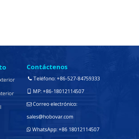
Contáctenos
to
Teléfono: +86-527-84759333

xterior
MP: +86-18012114507

nterior
Correo electrónico:

l
sales@hobovar.com
WhatsApp: +86 18012114507
