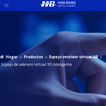
Hogar
»
Productos
»
Espejo vestidor virtual AR
»
Espejo de aderezo virtual 3D inteligente