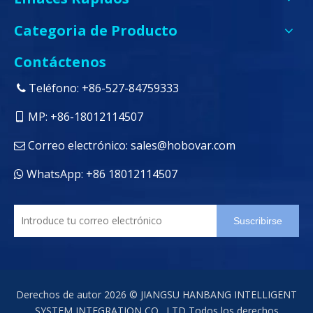
Categoria de Producto
Contáctenos
Teléfono: +86-527-84759333

MP: +86-18012114507

Correo electrónico:
sales@hobovar.com

WhatsApp: +86 18012114507

Suscribirse
Derechos de autor
2026
© JIANGSU HANBANG INTELLIGENT
SYSTEM INTEGRATION CO., LTD Todos los derechos