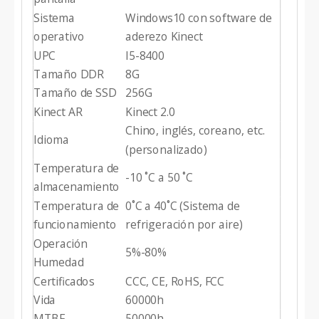
Sistema
Windows10 con software de
operativo
aderezo Kinect
UPC
I5-8400
Tamaño DDR
8G
Tamaño de SSD
256G
Kinect AR
Kinect 2.0
Chino, inglés, coreano, etc.
Idioma
(personalizado)
Temperatura de
-10 ˚C a 50 ˚C
almacenamiento
Temperatura de
0˚C a 40˚C (Sistema de
funcionamiento
refrigeración por aire)
Operación
5%-80%
Humedad
Certificados
CCC, CE, RoHS, FCC
Vida
60000h
MTBF
50000h