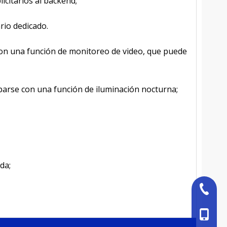
citarios al backend;
rio dedicado.
con una función de monitoreo de video, que puede
iparse con una función de iluminación nocturna;
da;
+86-527
+86-18