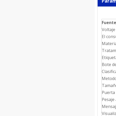
Parám
Fuente
Voltaje
El con
Materi
Tratami
Etiquet
Bote d
Clasific
Metodo
Tamaño
Puerta
Pesaje
Mensaj
Visuali