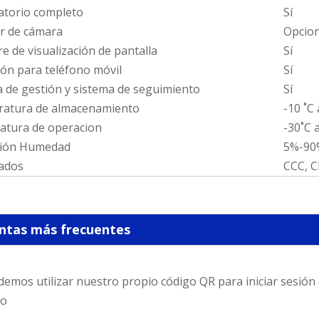
atorio completo
Sí
r de cámara
Opcion
e de visualización de pantalla
Sí
ión para teléfono móvil
Sí
 de gestión y sistema de seguimiento
Sí
atura de almacenamiento
-10 ˚C 
atura de operacion
-30˚C 
ión Humedad
5%-90
cados
CCC, C
ntas más frecuentes
demos utilizar nuestro propio código QR para iniciar sesión 
ro