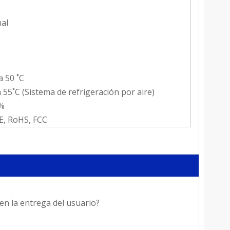
al
a 50 ˚C
a 55˚C (Sistema de refrigeración por aire)
%
E, RoHS, FCC
en la entrega del usuario?