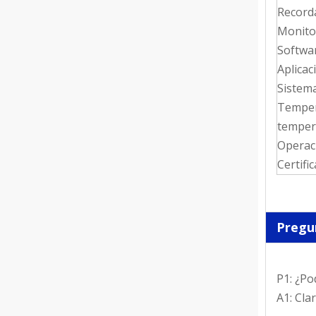
Record
Monito
Softwar
Aplicac
Sistema
Temper
temper
Operac
Certifi
Pregu
P1: ¿Po
A1: Cla