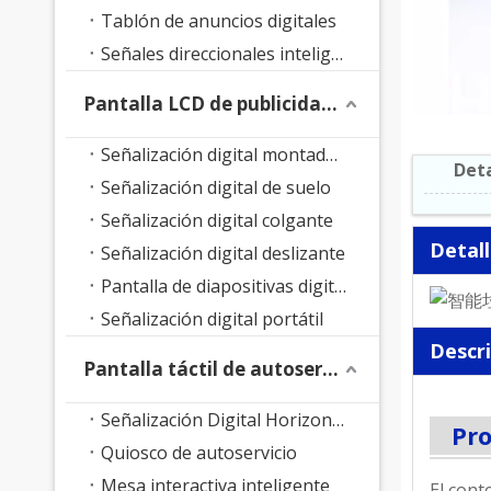
Tablón de anuncios digitales
Señales direccionales inteligentes
Pantalla LCD de publicidad interior
Señalización digital montada en la pared
Deta
Señalización digital de suelo
Señalización digital colgante
Detal
Señalización digital deslizante
Pantalla de diapositivas digitales
Señalización digital portátil
Descr
Pantalla táctil de autoservicio
Señalización Digital Horizontal
Pr
Quiosco de autoservicio
Mesa interactiva inteligente
El cont