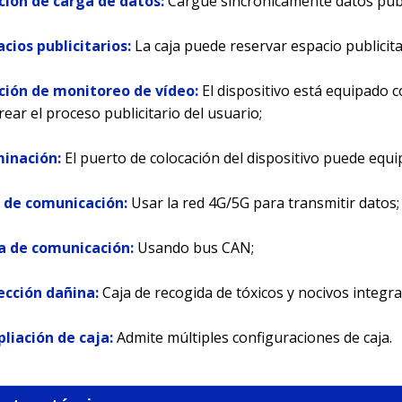
nción de carga de datos:
Cargue sincrónicamente datos publi
acios publicitarios:
La caja puede reservar espacio publicita
nción de monitoreo de vídeo:
El dispositivo está equipado 
ear el proceso publicitario del usuario;
minación:
El puerto de colocación del dispositivo puede equ
d de comunicación:
Usar la red 4G/5G para transmitir datos;
ja de comunicación:
Usando bus CAN;
ección dañina:
Caja de recogida de tóxicos y nocivos integra
pliación de caja:
Admite múltiples configuraciones de caja.