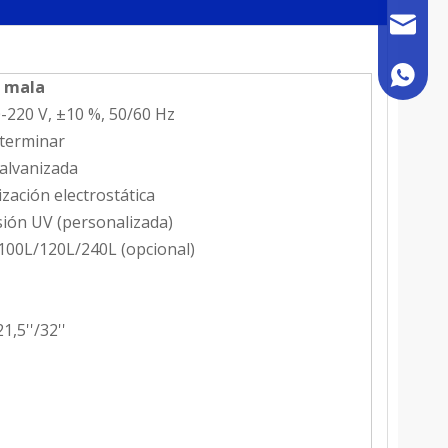
sales@h
+86 180
 mala
-220 V, ±10 %, 50/60 Hz
terminar
alvanizada
ización electrostática
ión UV (personalizada)
00L/120L/240L (opcional)
21,5''/32''