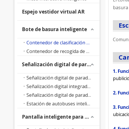
basura 
Espejo vestidor virtual AR
Esc
Bote de basura inteligente
Comuni
Contenedor de clasificación de residuos inteligente
Contenedor de recogida de residuos inteligente
Car
Señalización digital de parada de autobús
1. Fun
Señalización digital de parada de autobús con soporte de suelo
publici
Señalización digital integrada en parada de autobús
2. Fun
Señalización digital de parada de autobús LED
Estación de autobuses inteligente
3. Fun
ubicaci
Pantalla inteligente para parque
4. Func