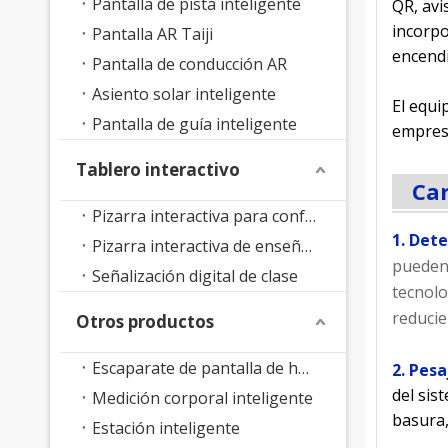
Pantalla de pista inteligente
QR, avi
incorpo
Pantalla AR Taiji
encendi
Pantalla de conducción AR
Asiento solar inteligente
El equi
Pantalla de guía inteligente
empresa
Tablero interactivo
Car
Pizarra interactiva para conferencias
1. Det
Pizarra interactiva de enseñanza
pueden 
Señalización digital de clase
tecnolo
reducie
Otros productos
Escaparate de pantalla de holograma 3D
2. Pes
del sis
Medición corporal inteligente
basura,
Estación inteligente