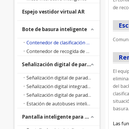
de reco
Espejo vestidor virtual AR
Esc
Bote de basura inteligente
Comuni
Contenedor de clasificación de residuos inteligente
Contenedor de recogida de residuos inteligente
Re
Señalización digital de parada de autobús
El equip
Señalización digital de parada de autobús con soporte de suelo
elimina
del bac
Señalización digital integrada en parada de autobús
clasifi
Señalización digital de parada de autobús LED
situaci
Estación de autobuses inteligente
basura.
Pantalla inteligente para parque
Las fun