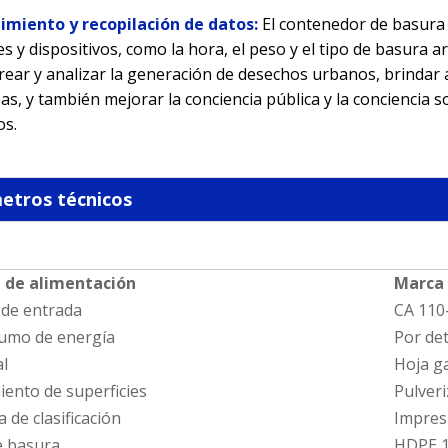
uimiento y recopilación de datos:
El contenedor de basura 
s y dispositivos, como la hora, el peso y el tipo de basura a
ear y analizar la generación de desechos urbanos, brindar 
s, y también mejorar la conciencia pública y la conciencia so
os.
etros técnicos
 de alimentación
Marca
 de entrada
CA 110
sumo de energía
Por de
al
Hoja g
ento de superficies
Pulveri
a de clasificación
Impres
e basura
HDPE 1