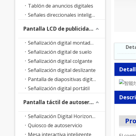
Tablón de anuncios digitales
Señales direccionales inteligentes
Pantalla LCD de publicidad interior
Señalización digital montada en la pared
Deta
Señalización digital de suelo
Señalización digital colgante
Detal
Señalización digital deslizante
Pantalla de diapositivas digitales
Señalización digital portátil
Descr
Pantalla táctil de autoservicio
Señalización Digital Horizontal
Pr
Quiosco de autoservicio
Mesa interactiva inteligente
El cont