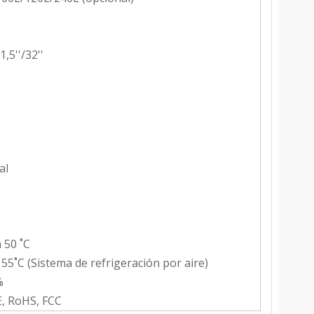
1,5''/32''
al
a 50 ˚C
 55˚C (Sistema de refrigeración por aire)
%
E, RoHS, FCC