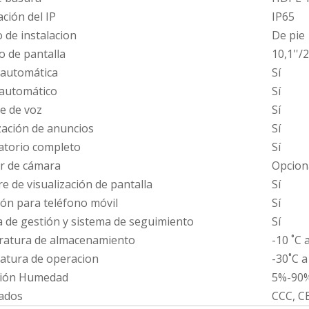
ación del IP
IP65
 de instalacion
De pie
 de pantalla
10,1''/2
 automática
Sí
 automático
Sí
e de voz
Sí
zación de anuncios
Sí
atorio completo
Sí
r de cámara
Opcion
e de visualización de pantalla
Sí
ión para teléfono móvil
Sí
 de gestión y sistema de seguimiento
Sí
atura de almacenamiento
-10 ˚C 
atura de operacion
-30˚C a
ión Humedad
5%-90
cados
CCC, C