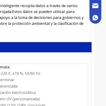
inteligente recopila datos a través de varios
sales@h
rrojada.Estos datos se pueden utilizar para
apoyo a la toma de decisiones para gobiernos y
+86 180
bre la protección ambiental y la clasificación de
 mala
-220 V, ±10 %, 50/60 Hz
terminar
alvanizada
zación electrostática
ión UV (personalizada)
00L/120L/240L (opcional)