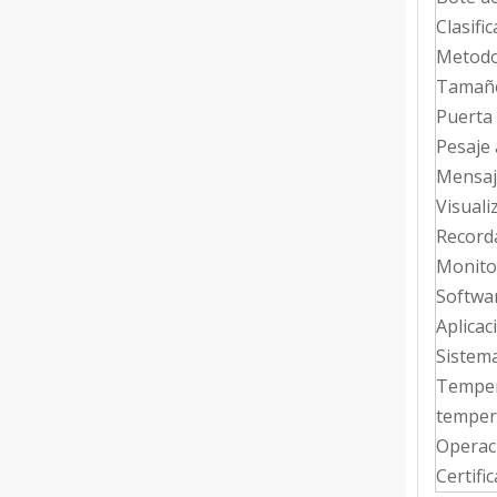
Clasific
Metodo
Tamaño
Puerta
Pesaje
Mensaj
Visuali
Record
Monito
Softwar
Aplicac
Sistema
Temper
temper
Operac
Certifi