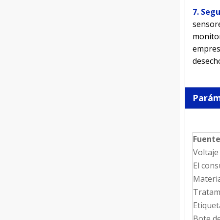
7. Seg
sensore
monitor
empresa
desech
Parám
Fuente
Voltaje
El con
Materi
Tratami
Etiquet
Bote d