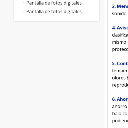
Pantalla de fotos digitales
3. Men
Pantalla de fotos digitales
sonido 
4. Avis
clasifi
mismo 
protecc
5. Con
tempera
olores.
reprodu
6. Aho
ahorro 
bajo co
pudiend