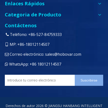
Enlaces Rápidos
Categoria de Producto
Contáctenos
Teléfono: +86-527-84759333

MP: +86-18012114507

Correo electrónico:
sales@hobovar.com

WhatsApp: +86 18012114507

Suscribirse
Derechos de autor
2026
© JIANGSU HANBANG INTELLIGENT