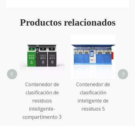
Productos relacionados
r de
Contenedor de
Contenedor de
n de
clasificación de
clasificación
s
residuos
inteligente de
e-
inteligente-
residuos 5
nto 2
compartimento 3