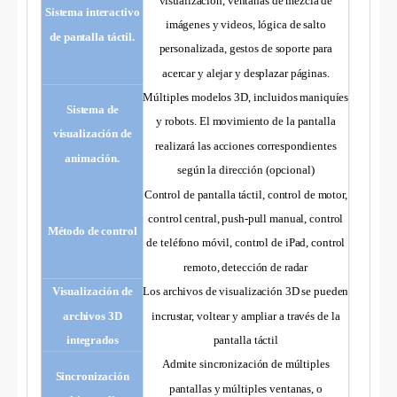
visualización, ventanas de mezcla de
Sistema interactivo
imágenes y videos, lógica de salto
de pantalla táctil.
personalizada, gestos de soporte para
acercar y alejar y desplazar páginas.
Múltiples modelos 3D, incluidos maniquíes
Sistema de
y robots. El movimiento de la pantalla
visualización de
realizará las acciones correspondientes
animación.
según la dirección (opcional)
Control de pantalla táctil, control de motor,
control central, push-pull manual, control
Método de control
de teléfono móvil, control de iPad, control
remoto, detección de radar
Visualización de
Los archivos de visualización 3D se pueden
archivos 3D
incrustar, voltear y ampliar a través de la
integrados
pantalla táctil
Admite sincronización de múltiples
Sincronización
pantallas y múltiples ventanas, o