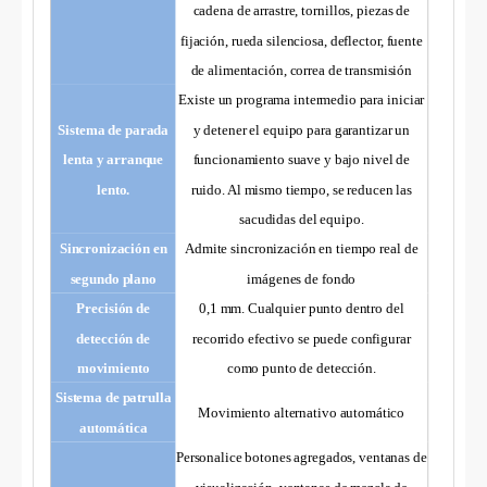
cadena de arrastre, tornillos, piezas de
fijación, rueda silenciosa, deflector, fuente
de alimentación, correa de transmisión
Existe un programa intermedio para iniciar
Sistema de parada
y detener el equipo para garantizar un
lenta y arranque
funcionamiento suave y bajo nivel de
lento.
ruido. Al mismo tiempo, se reducen las
sacudidas del equipo.
Sincronización en
Admite sincronización en tiempo real de
segundo plano
imágenes de fondo
Precisión de
0,1 mm. Cualquier punto dentro del
detección de
recorrido efectivo se puede configurar
movimiento
como punto de detección.
Sistema de patrulla
Movimiento alternativo automático
automática
Personalice botones agregados, ventanas de