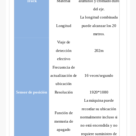
Track
Material
aluminio y cromado duro
del eje.
La longitud combinada
Longitud
puede alcanzar los 20
metros.
Viaje de
detección
202m
efectivo
Frecuencia de
actualización de
16 veces/segundo
ubicación
Sensor de posición
Resolución
1920*1080
La máquina puede
recordar su ubicación
Función de
normalmente incluso si
memoria de
no está encendida y no
apagado
requiere suministro de