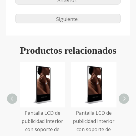
Anterior:
Siguiente:
Productos relacionados
D de
Pantalla LCD de
Pantalla LCD
Pa
terior
publicidad interior
colgante de
c
e de
con soporte de
publicidad interior
publi