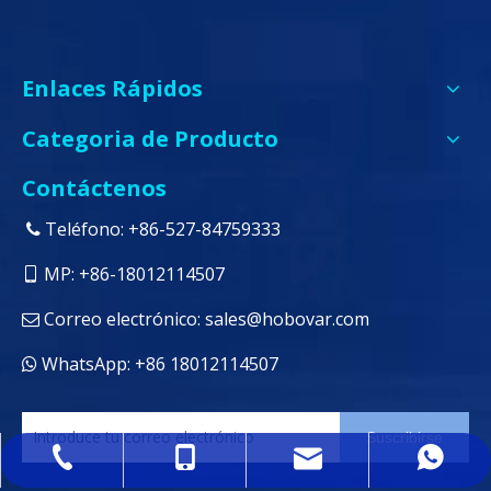
Enlaces Rápidos
Categoria de Producto
Contáctenos
Teléfono: +86-527-84759333

MP: +86-18012114507

Correo electrónico:
sales@hobovar.com

WhatsApp: +86 18012114507

Suscribirse
sales@hobovar.com
+86-527-84759333
+86-18012114507
+86 18012114507