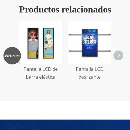
Productos relacionados
táctil
Pantalla LCD de
Pantalla LCD
on
barra elástica
deslizante
suelo