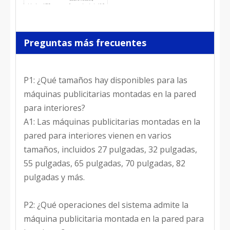
tarjeta de
UPC
frecuencia principal 1,8
circuito
GHz
impreso
Tamaño DDR
2G (4G opcional)
8G (16G/32G/64G
Flash EMMC
opcional)
HDMI*1, LVDS*1,
Puertos
Serie*3, IIC*1, GPIO*3
Preguntas más frecuentes
Pantalla dividida
Sí
Interruptor de
Sí
sincronización
Funciones
Chino, inglés, etc.
Idioma
(personalizado)
Toque
No
P1: ¿Qué tamaños hay disponibles para las
infrarrojo
Temperatura de
-10 ˚C a 50 ˚C
almacenamiento
máquinas publicitarias montadas en la pared
Entorno de
temperatura de
0˚C a 40˚C (Sistema de
operación
operacion
refrigeración por aire)
para interiores?
Operación
5%-80%
Humedad
Certificados
Certificados
CCC, CE, RoHS, FCC
A1: Las máquinas publicitarias montadas en la
Toda la vida
Toda la vida
60000h
MTBF
MTBF
50000h
pared para interiores vienen en varios
tamaños, incluidos 27 pulgadas, 32 pulgadas,
55 pulgadas, 65 pulgadas, 70 pulgadas, 82
pulgadas y más.
P2: ¿Qué operaciones del sistema admite la
máquina publicitaria montada en la pared para