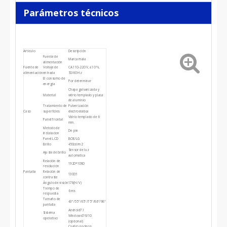
Parámetros técnicos
Artículo
Descripción
Fuente de
Marca mala
alimentación
Fuente de
Voltaje de
CA 110-220 V, ±10 %,
alimentación
entrada
50/60 Hz
El consumo de
Por determinar
energía
Chapa galvanizada y
Material
vidrio templado y placa
de aluminio
Tratamiento de
Pulverización
Caso
superficies
electrostática
Vidrio templado de 6
Panel frontal
mm.
Metodo de
De pie
instalacion
Panel LCD
BOE/LG
Brillo
450cd/m2
Sensor de luz
Ajuste de brillo
automática
Relación de
1920*1080
resolución
Pantalla
Relación de
1300:1
contraste
Ángulo de visión
178(H/V)
Tiempo de
6 ms
respuesta
Tamaño de
43''/55''/65''/75''/86''/98''
pantalla
Android7.1
Sistema
Windows7/8/10
operativo
(opcional)
Cuatro núcleos,