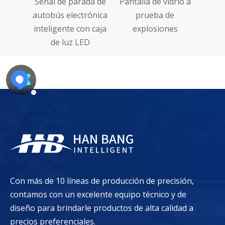
 de
Señal de parada de
Pantalla de vidrio a
al LED
autobús electrónica
prueba de
inteligente con caja
explosiones
de luz LED
Con más de 10 líneas de producción de precisión,
contamos con un excelente equipo técnico y de
diseño para brindarle productos de alta calidad a
precios preferenciales.