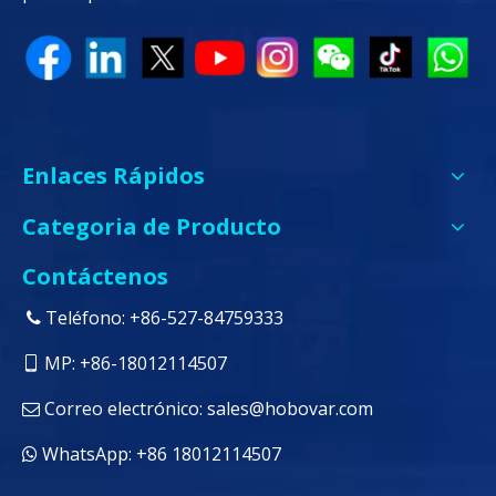
Enlaces Rápidos
Categoria de Producto
Contáctenos
Teléfono: +86-527-84759333

MP: +86-18012114507

Correo electrónico:
sales@hobovar.com

WhatsApp: +86 18012114507
