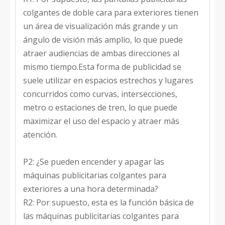
operacion
operación
aire acondicionado
opcional)
colgantes de doble cara para exteriores tienen
Operación
5%-90%
Humedad
un área de visualización más grande y un
Certificados
Certificados
CCC, CE, RoHS, FCC
Toda la vida
Toda la vida
60000h
ángulo de visión más amplio, lo que puede
MTBF
MTBF
50000h
atraer audiencias de ambas direcciones al
mismo tiempo.Esta forma de publicidad se
suele utilizar en espacios estrechos y lugares
concurridos como curvas, intersecciones,
metro o estaciones de tren, lo que puede
maximizar el uso del espacio y atraer más
atención.
P2: ¿Se pueden encender y apagar las
máquinas publicitarias colgantes para
exteriores a una hora determinada?
R2: Por supuesto, esta es la función básica de
las máquinas publicitarias colgantes para