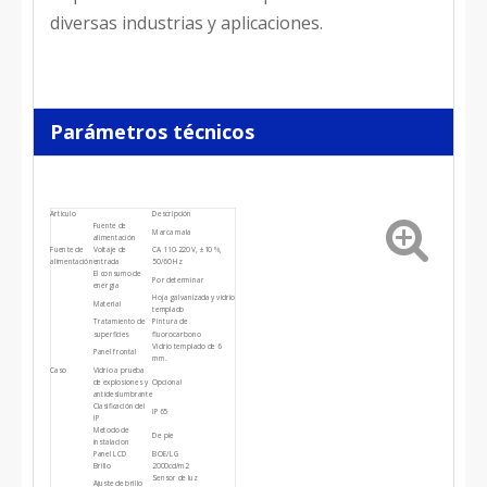
diversas industrias y aplicaciones.
Parámetros técnicos
Artículo
Descripción
Fuente de
Marca mala
alimentación
Fuente de
Voltaje de
CA 110-220 V, ±10 %,
alimentación
entrada
50/60 Hz
El consumo de
Por determinar
energía
Hoja galvanizada y vidrio
Material
templado
Tratamiento de
Pintura de
superficies
fluorocarbono
Vidrio templado de 6
Panel frontal
mm.
Caso
Vidrio a prueba
de explosiones y
Opcional
antideslumbrante
Clasificación del
IP65
IP
Metodo de
De pie
instalacion
Panel LCD
BOE/LG
Brillo
2000cd/m2
Sensor de luz
Ajuste de brillo