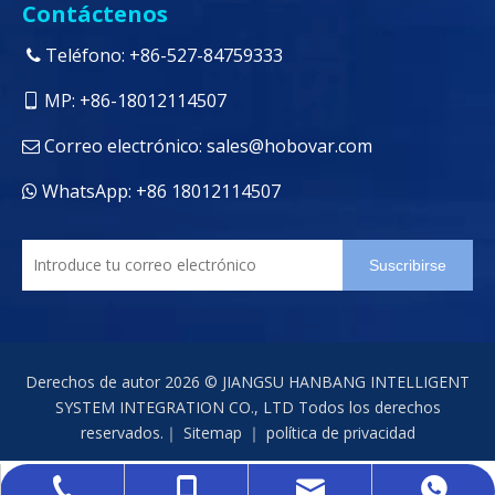
Contáctenos
Teléfono: +86-527-84759333

MP: +86-18012114507

Correo electrónico:
sales@hobovar.com

WhatsApp: +86 18012114507

Suscribirse
Derechos de autor
2026
© JIANGSU HANBANG INTELLIGENT
SYSTEM INTEGRATION CO., LTD Todos los derechos
reservados.｜
Sitemap
｜
política de privacidad
sales@hobovar.com
+86-527-84759333
+86-18012114507
+86 18012114507