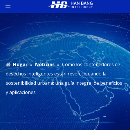
Hogar
»
Noticias
»
Cómo los contenedores de
desechos inteligentes están revolucionando la
sostenibilidad urbana: una guía integral de beneficios
y aplicaciones