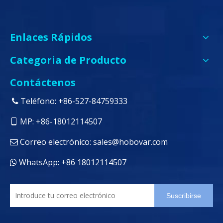
Enlaces Rápidos
Categoria de Producto
Contáctenos
Teléfono: +86-527-84759333

MP: +86-18012114507

Correo electrónico:
sales@hobovar.com

WhatsApp: +86 18012114507

Suscribirse