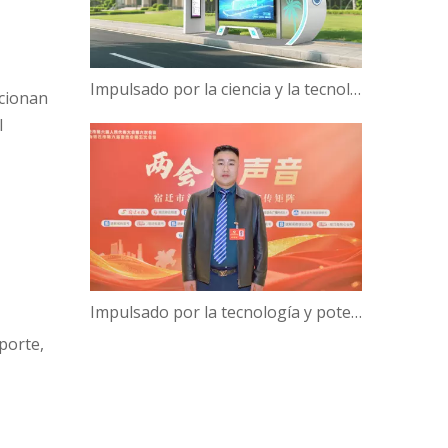
Impulsado por la ciencia y la tecnología, Campus Verde | ¡Hanbang Intelligence trabaja con la Universidad de Hainan para construir una nueva ecología de viajes inteligentes!
rcionan
l
Impulsado por la tecnología y potenciado por la inteligencia: el presidente de Hanbang Intelligence, Gao Yun, sobre el avance del desarrollo del 'Centro de inteligencia digital' de Suqian
porte,