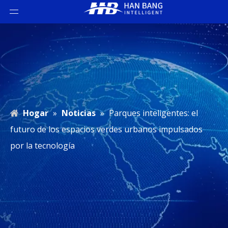
Hogar
»
Noticias
»
Parques inteligentes: el
futuro de los espacios verdes urbanos impulsados ​​
por la tecnología