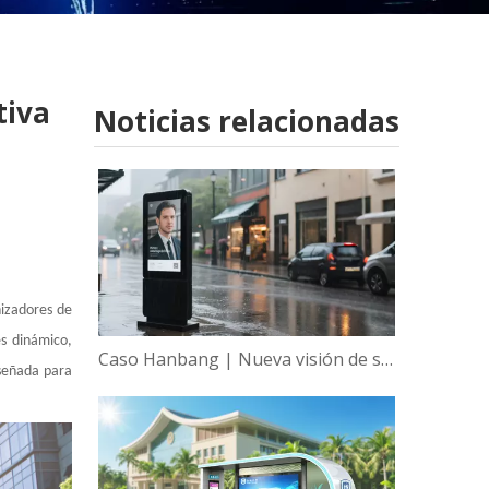
tiva
Noticias relacionadas
nizadores de
es dinámico,
Caso Hanbang | Nueva visión de sabiduría, empoderamiento global de la tecnología de visualización inteligente de Hanbang
iseñada para