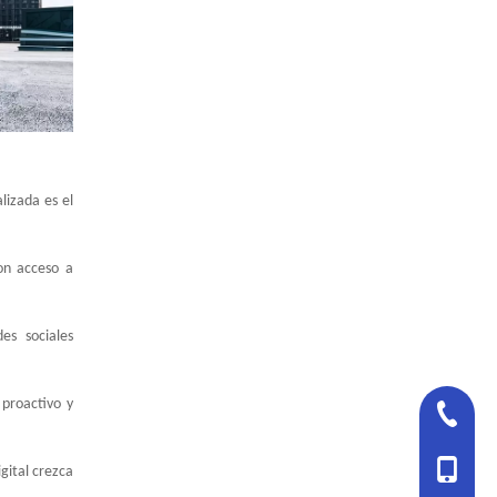
lizada es el
on acceso a
es sociales
 proactivo y
+86-527
+86-18
gital crezca