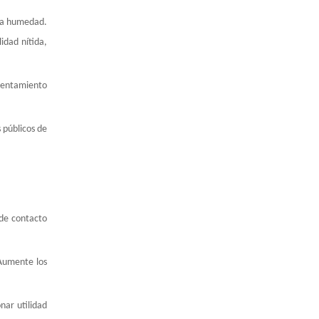
y la humedad.
idad nítida,
alentamiento
 públicos de
 de contacto
 Aumente los
nar utilidad