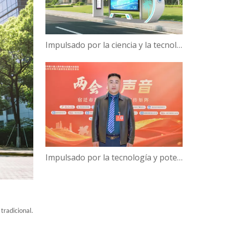
Impulsado por la ciencia y la tecnología, Campus Verde | ¡Hanbang Intelligence trabaja con la Universidad de Hainan para construir una nueva ecología de viajes inteligentes!
Impulsado por la tecnología y potenciado por la inteligencia: el presidente de Hanbang Intelligence, Gao Yun, sobre el avance del desarrollo del 'Centro de inteligencia digital' de Suqian
tradicional.