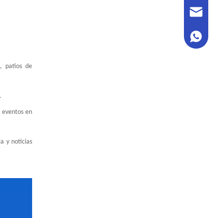
sales@h
+86 180
, patios de
.
e eventos en
a y noticias