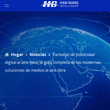
Hogar
»
Noticias
»
Pantallas de publicidad
digital al aire libre: la guía completa de las modernas
soluciones de medios al aire libre