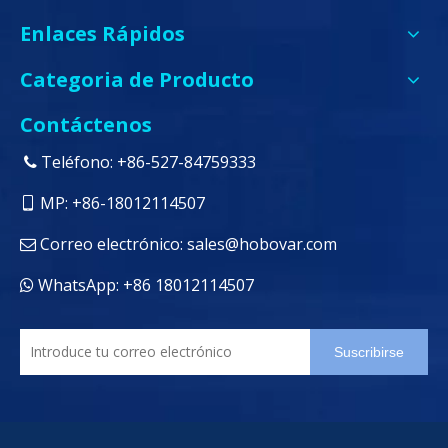
Enlaces Rápidos
Categoria de Producto
Contáctenos
Teléfono: +86-527-84759333

MP: +86-18012114507

Correo electrónico:
sales@hobovar.com

WhatsApp: +86 18012114507

Suscribirse