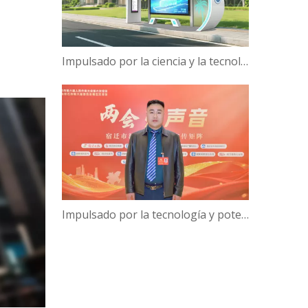
Impulsado por la ciencia y la tecnología, Campus Verde | ¡Hanbang Intelligence trabaja con la Universidad de Hainan para construir una nueva ecología de viajes inteligentes!
Impulsado por la tecnología y potenciado por la inteligencia: el presidente de Hanbang Intelligence, Gao Yun, sobre el avance del desarrollo del 'Centro de inteligencia digital' de Suqian