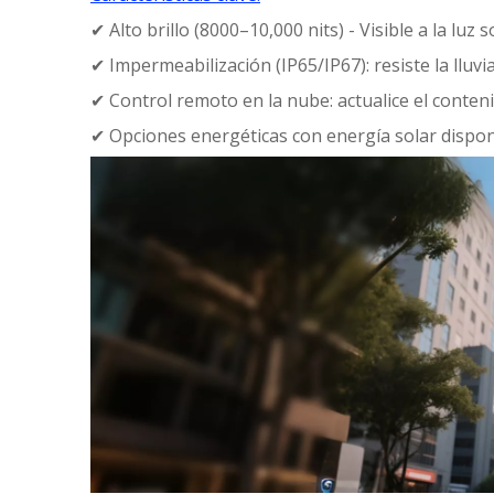
✔ Alto brillo (8000–10,000 nits) - Visible a la luz s
✔ Impermeabilización (IP65/IP67): resiste la lluvi
✔ Control remoto en la nube: actualice el conten
✔ Opciones energéticas con energía solar dispon