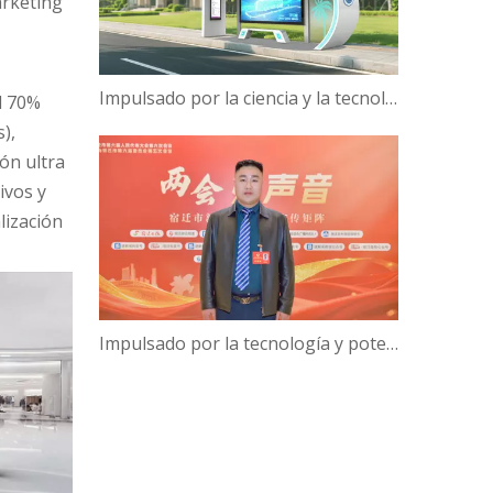
arketing
Impulsado por la ciencia y la tecnología, Campus Verde | ¡Hanbang Intelligence trabaja con la Universidad de Hainan para construir una nueva ecología de viajes inteligentes!
l 70%
),
ón ultra
ivos y
lización
Impulsado por la tecnología y potenciado por la inteligencia: el presidente de Hanbang Intelligence, Gao Yun, sobre el avance del desarrollo del 'Centro de inteligencia digital' de Suqian