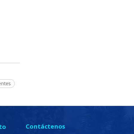
entes
Contáctenos
to