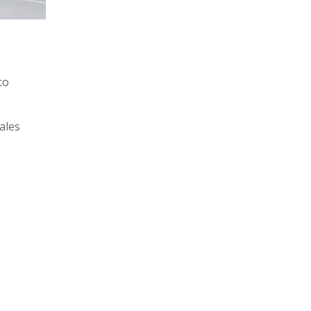
to
ales