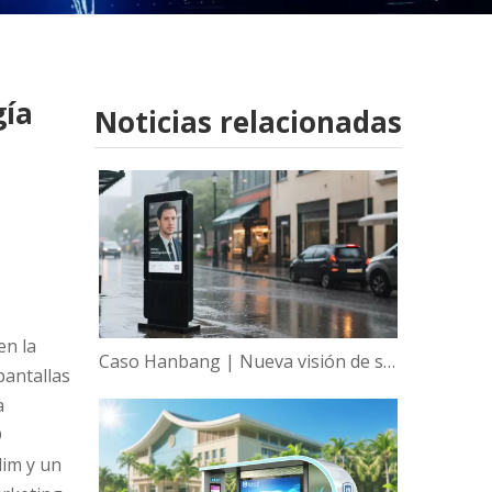
gía
Noticias relacionadas
en la
Caso Hanbang | Nueva visión de sabiduría, empoderamiento global de la tecnología de visualización inteligente de Hanbang
pantallas
a
D
lim y un