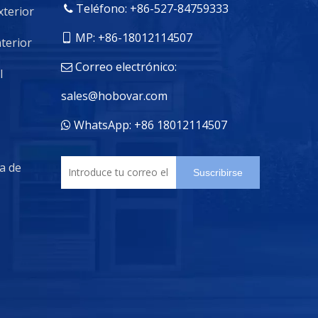
Teléfono: +86-527-84759333

xterior
MP: +86-18012114507

nterior
Correo electrónico:

l
sales@hobovar.com
WhatsApp: +86 18012114507

da de
Suscribirse