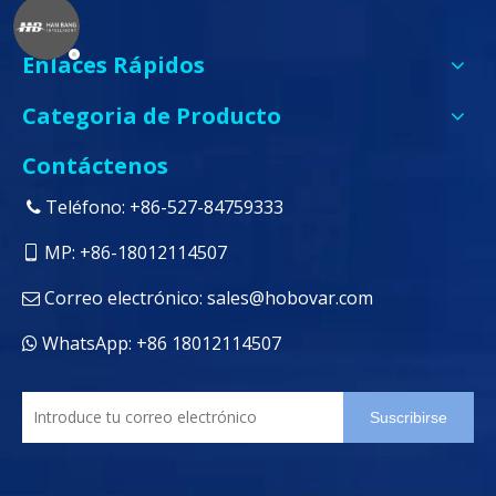
Enlaces Rápidos
Categoria de Producto
Contáctenos
Teléfono: +86-527-84759333

MP: +86-18012114507

Correo electrónico:
sales@hobovar.com

WhatsApp: +86 18012114507

Suscribirse