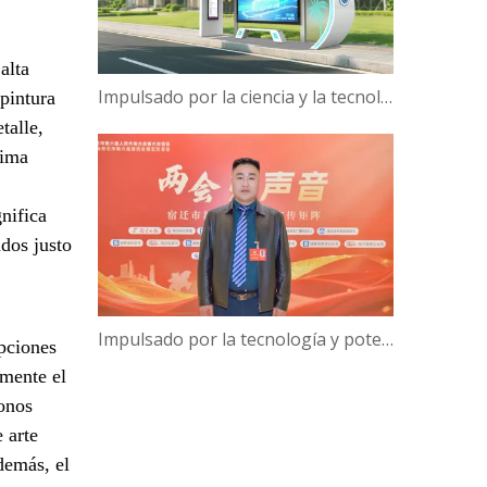
alta
Impulsado por la ciencia y la tecnología, Campus Verde | ¡Hanbang Intelligence trabaja con la Universidad de Hainan para construir una nueva ecología de viajes inteligentes!
pintura
talle,
xima
nifica
ados justo
Impulsado por la tecnología y potenciado por la inteligencia: el presidente de Hanbang Intelligence, Gao Yun, sobre el avance del desarrollo del 'Centro de inteligencia digital' de Suqian
opciones
lmente el
fonos
 arte
demás, el