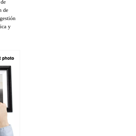
 de
n de
 gestión
ica y