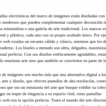
allas electrónicas del marco de imágenes están diseñadas con 
 y modernos que pueden complementar cualquier decoración in
a minimalista o una galería de arte tradicional. Los marcos e
tal y plástico, cada uno con su propio acabado único. Por ej
o web exudan un encanto cálido y clásico, mientras que los d
moderno. Los biseles a menudo son ultra, delgados, maximiza
sual perfecta. Con sus diseños estéticamente agradables, esta
lo muestran arte sino que también se convierten en parte de l
co de imágenes son mucho más que una alternativa digital a lo
 arte y diseño, que ofrecen pantallas de alta resolución, cone
 sea que sea un entusiasta del arte que busque exhibir su cole
r un toque de elegancia a su espacio vital, estas pantallas
io web son la opción perfecta. Traen el mundo del arte direct