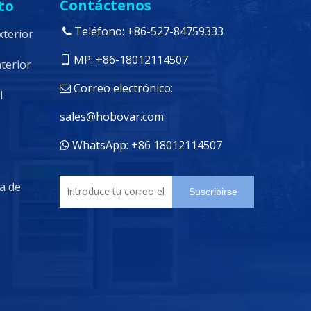
Contáctenos
to
Teléfono: +86-527-84759333

xterior
MP: +86-18012114507

nterior
Correo electrónico:

l
sales@hobovar.com
WhatsApp: +86 18012114507

da de
Suscribirse