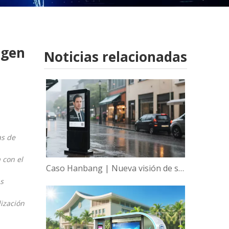
agen
Noticias relacionadas
as de
 con el
Caso Hanbang | Nueva visión de sabiduría, empoderamiento global de la tecnología de visualización inteligente de Hanbang
as
lización