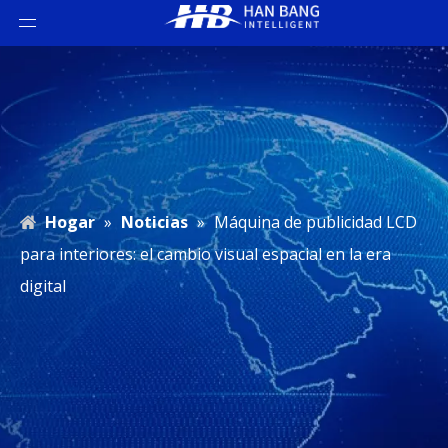
Hogar
»
Noticias
»
Máquina de publicidad LCD
para interiores: el cambio visual espacial en la era
digital