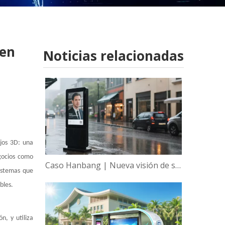
 en
Noticias relacionadas
ejos 3D: una
egocios como
Caso Hanbang | Nueva visión de sabiduría, empoderamiento global de la tecnología de visualización inteligente de Hanbang
sistemas que
bles.
n, y utiliza