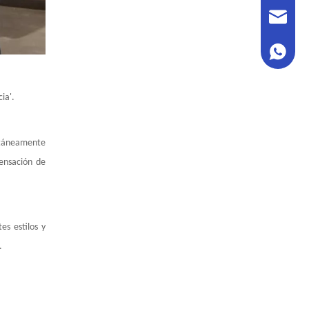
sales@h
+86 180
ia'.
antáneamente
sensación de
es estilos y
.