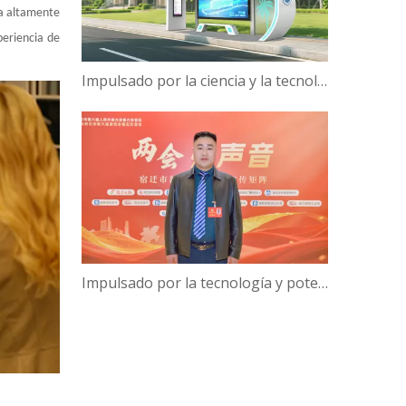
ba altamente
periencia de
Impulsado por la ciencia y la tecnología, Campus Verde | ¡Hanbang Intelligence trabaja con la Universidad de Hainan para construir una nueva ecología de viajes inteligentes!
Impulsado por la tecnología y potenciado por la inteligencia: el presidente de Hanbang Intelligence, Gao Yun, sobre el avance del desarrollo del 'Centro de inteligencia digital' de Suqian