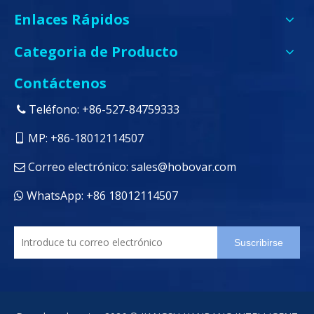
Enlaces Rápidos
Categoria de Producto
Contáctenos
Teléfono: +86-527-84759333

MP: +86-18012114507

Correo electrónico:
sales@hobovar.com

WhatsApp: +86 18012114507

Suscribirse