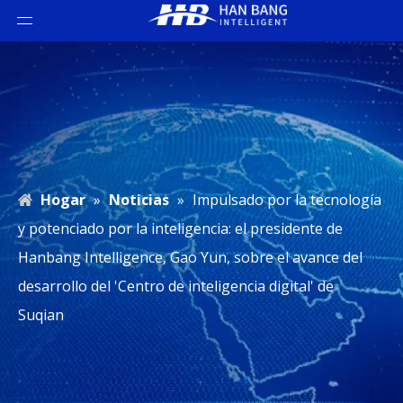
Hogar
»
Noticias
»
Impulsado por la tecnología
y potenciado por la inteligencia: el presidente de
Hanbang Intelligence, Gao Yun, sobre el avance del
desarrollo del 'Centro de inteligencia digital' de
Suqian