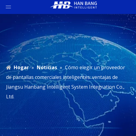
Hogar
»
Noticias
»
Cómo elegir un proveedor
de pantallas comerciales inteligentes: ventajas de
Jiangsu Hanbang Intelligent System Integration Co.,
Ltd.