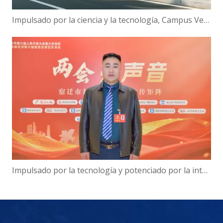
Impulsado por la ciencia y la tecnología, Campus Verde | ¡Hanbang Intelligence trabaja con la Universidad de Hainan para construir una nueva ecología de viajes inteligentes!
Impulsado por la tecnología y potenciado por la inteligencia: el presidente de Hanbang Intelligence, Gao Yun, sobre el avance del desarrollo del 'Centro de inteligencia digital' de Suqian