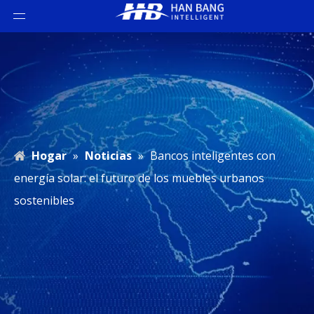
Hogar
»
Noticias
»
Bancos inteligentes con
energía solar: el futuro de los muebles urbanos
sostenibles