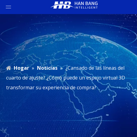
Hogar
»
Noticias
»
¿Cansado de las líneas del
cuarto de ajuste? ¿Cómo puede un espejo virtual 3D
transformar su experiencia de compra?