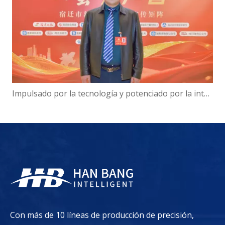
Impulsado por la tecnología y potenciado por la inteligencia: el presidente de Hanbang Intelligence, Gao Yun, sobre el avance del desarrollo del 'Centro de inteligencia digital' de Suqian
Con más de 10 líneas de producción de precisión,